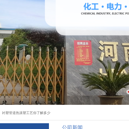
钢衬四氟管道的典型应用实例
：
衬塑管道热滚塑工艺你了解多少
公司新闻
钢衬四氟管道的典型应用实例