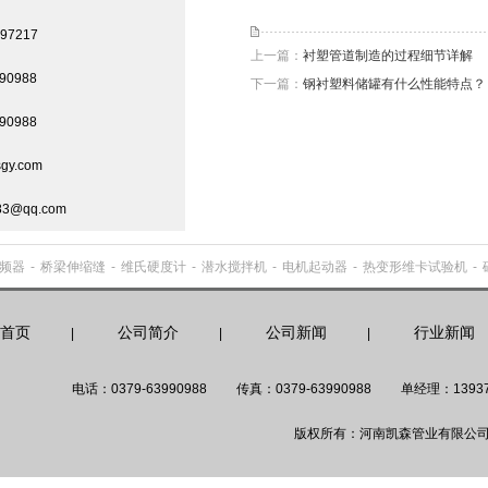
97217
上一篇：
衬塑管道制造的过程细节详解
90988
下一篇：
钢衬塑料储罐有什么性能特点？
90988
gy.com
3@qq.com
频器
-
桥梁伸缩缝
-
维氏硬度计
-
潜水搅拌机
-
电机起动器
-
热变形维卡试验机
-
首页
公司简介
公司新闻
行业新闻
|
|
|
电话：0379-63990988
传真：0379-63990988
单经理：13937
版权所有：河南凯森管业有限公司