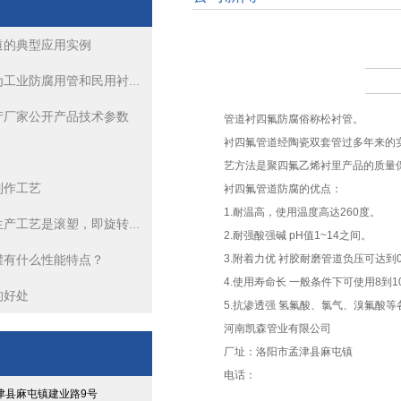
道的典型应用实例
衬塑管道生产厂家公开产品技术参数
工业防腐用管和民用衬...
钢衬PO管道
产厂家公开产品技术参数
管道衬四氟防腐俗称松衬管。
衬塑管道的生产工艺是滚塑，即旋转成型、浇铸旋转成型
衬四氟管道经陶瓷双套管过多年来的
艺方法是聚四氟乙烯衬里产品的质量
制作工艺
衬塑管道热滚塑工艺你了解多少
衬四氟管道防腐的优点：
1.耐温高，使用温度高达260度。
产工艺是滚塑，即旋转...
钢衬四氟管道的典型应用实例
2.耐强酸强碱 pH值1~14之间。
罐有什么性能特点？
3.附着力优 衬胶耐磨管道负压可达到0
衬塑管道热滚塑工艺你了解多少
4.使用寿命长 一般条件下可使用8到
的好处
5.抗渗透强 氢氟酸、氯气、溴氟酸
河南凯森管业有限公司
厂址：洛阳市孟津县麻屯镇
电话：
津县麻屯镇建业路9号