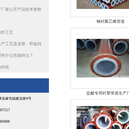
产厂家公开产品技术参数
钢衬聚乙烯管道
制作工艺
产工艺是滚塑，即旋转...
罐有什么性能特点？
的好处
盐酸专用衬塑管道生产
津县麻屯镇建业路9号
97217
90988