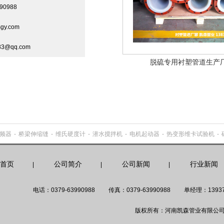
90988
gy.com
3@qq.com
脱硫专用衬塑管道生产
频器
-
桥梁伸缩缝
-
维氏硬度计
-
潜水搅拌机
-
电机起动器
-
热变形维卡试验机
-
首页
公司简介
公司新闻
行业新闻
|
|
|
电话：0379-63990988
传真：0379-63990988
单经理：13937
版权所有：河南凯森管业有限公司