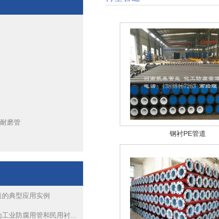
衬塑管道生产厂家公开产品技术参数
钢衬PO管道
衬塑管道的生产工艺是滚塑，即旋转成型、浇铸旋转成型
衬塑管道热滚塑工艺你了解多少
烯耐磨管
钢衬四氟管道的典型应用实例
钢衬PE管道
衬塑管道热滚塑工艺你了解多少
道的典型应用实例
工业防腐用管和民用衬...