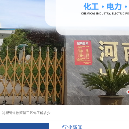
钢衬四氟管道的典型应用实例
：
衬塑管道热滚塑工艺你了解多少
行业新闻
钢衬四氟管道的典型应用实例