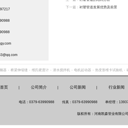
下一篇：
衬塑管道发展优势及前景
97217
90988
90988
gy.com
3@qq.com
频器
-
桥梁伸缩缝
-
维氏硬度计
-
潜水搅拌机
-
电机起动器
-
热变形维卡试验机
-
首页
公司简介
公司新闻
行业新闻
|
|
|
电话：0379-63990988
传真：0379-63990988
单经理：13937
版权所有：河南凯森管业有限公司