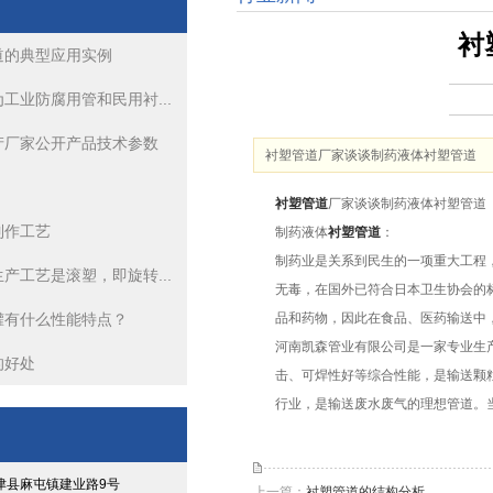
衬
道的典型应用实例
衬塑管道生产厂家公开产品技术参数
工业防腐用管和民用衬...
钢衬PO管道
产厂家公开产品技术参数
衬塑管道厂家谈谈制药液体衬塑管道
衬塑管道的生产工艺是滚塑，即旋转成型、浇铸旋转成型
衬塑管道
厂家谈谈制药液体衬塑管道
制作工艺
衬塑管道热滚塑工艺你了解多少
制药液体
衬塑管道
：
制药业是关系到民生的一项重大工程
产工艺是滚塑，即旋转...
钢衬四氟管道的典型应用实例
无毒，在国外已符合日本卫生协会的
罐有什么性能特点？
品和药物，因此在食品、医药输送中
衬塑管道热滚塑工艺你了解多少
河南凯森管业有限公司是一家专业生
的好处
击、可焊性好等综合性能，是输送颗
行业，是输送废水废气的理想管道。
津县麻屯镇建业路9号
上一篇：
衬塑管道的结构分析