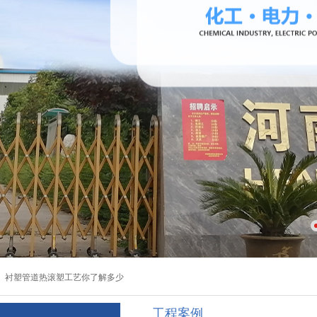
钢衬四氟管道的典型应用实例
：
衬塑管道热滚塑工艺你了解多少
工程案例
钢衬四氟管道的典型应用实例