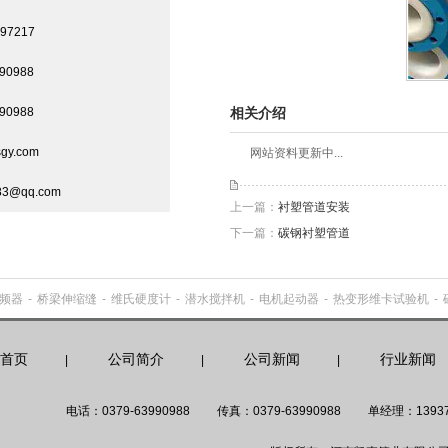
97217
90988
90988
相关介绍
gy.com
网站资料更新中...
3@qq.com
上一篇：
衬塑管道安装
下一篇：
碳钢衬塑管道
频器
-
桥梁伸缩缝
-
维氏硬度计
-
潜水搅拌机
-
电机起动器
-
热变形维卡试验机
-
首页
公司简介
公司新闻
行业新闻
|
|
|
电话：0379-63990988
传真：0379-63990988
单经理：13937